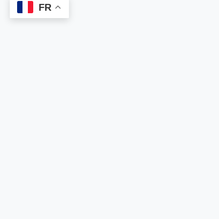
FR
WINTECHGROUP, Sois
Compétent d’abord et l’Emploi
te Trouvera !