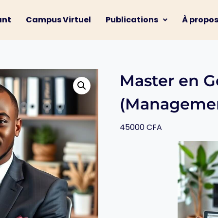
ant
Campus Virtuel
Publications
À propo
Master en G
(Manageme
45000
CFA