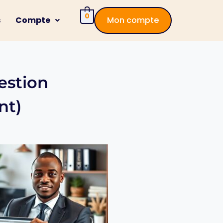
0
s
Compte
Mon compte
estion
nt)