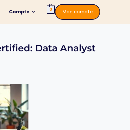
0
s
Compte
Mon compte
rtified: Data Analyst