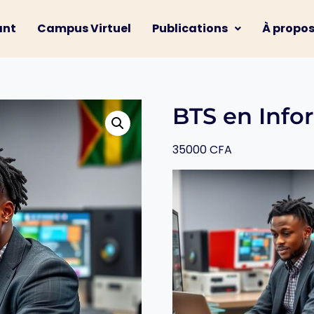
ant
Campus Virtuel
Publications
À propo
BTS en Info
35000
CFA