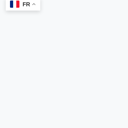
FR
WINTECHGROUP, Sois 
d’abord et l’Emploi te T