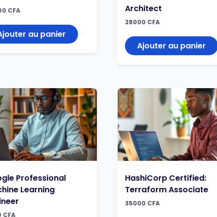
Architect
00
CFA
28000
CFA
Ajouter au panier
Ajouter au panier
gle Professional
HashiCorp Certified:
hine Learning
Terraform Associate
ineer
35000
CFA
0
CFA