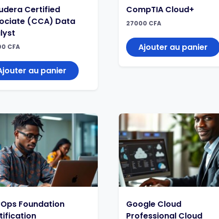
udera Certified
CompTIA Cloud+
ociate (CCA) Data
27000
CFA
lyst
Ajouter au panier
00
CFA
Ajouter au panier
Ops Foundation
Google Cloud
tification
Professional Cloud