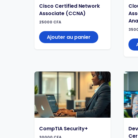
Cisco Certified Network
Clo
Associate (CCNA)
Ass
Ana
25000
CFA
350
Ajouter au panier
CompTIA Security+
Dev
Cer
30000
CFA