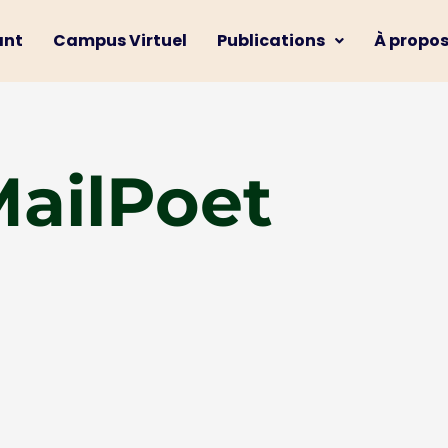
ant
Campus Virtuel
Publications
À propo
ailPoet